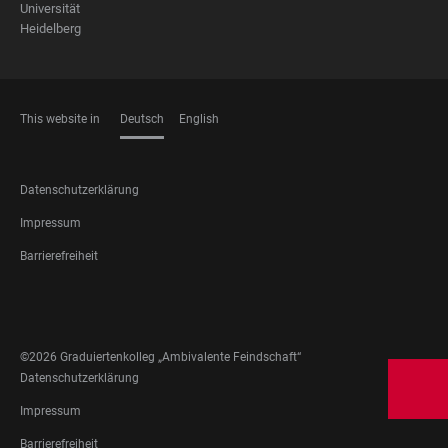
Universität
Heidelberg
This website in
Deutsch
English
SPRACHEN
FOOTER
Datenschutzerklärung
LEGAL
Impressum
Barrierefreiheit
FOOTER
SOCIAL
MEDIA
©2026 Graduiertenkolleg „Ambivalente Feindschaft“
FOOTER
Datenschutzerklärung
LEGAL
Impressum
Barrierefreiheit