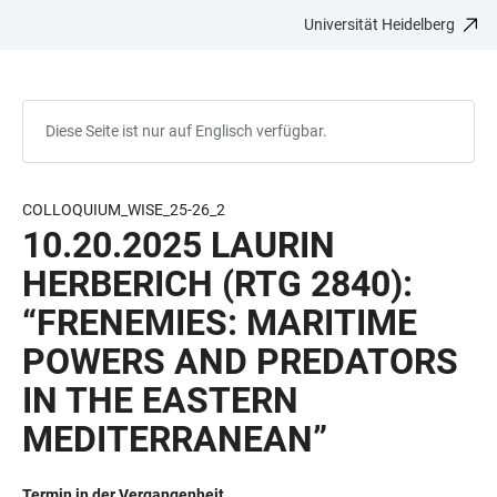
Universität Heidelberg
ZUM
HAUPTNAVIGATION
WEBSEITENSUCHE
LINKS
HAUPTINHALT
ÖFFNEN
ÖFFNEN
ZUR
BARRIEREFREIHEIT
Diese Seite ist nur auf Englisch verfügbar.
COLLOQUIUM_WISE_25-26_2
10.20.2025 LAURIN
HERBERICH (RTG 2840):
“FRENEMIES: MARITIME
POWERS AND PREDATORS
IN THE EASTERN
MEDITERRANEAN”
Termin in der Vergangenheit