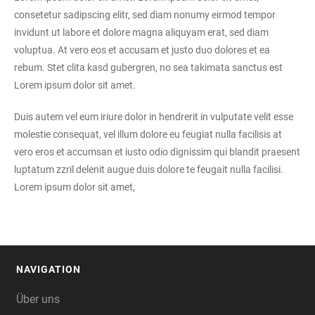
consetetur sadipscing elitr, sed diam nonumy eirmod tempor
invidunt ut labore et dolore magna aliquyam erat, sed diam
voluptua. At vero eos et accusam et justo duo dolores et ea
rebum. Stet clita kasd gubergren, no sea takimata sanctus est
Lorem ipsum dolor sit amet.
Duis autem vel eum iriure dolor in hendrerit in vulputate velit esse
molestie consequat, vel illum dolore eu feugiat nulla facilisis at
vero eros et accumsan et iusto odio dignissim qui blandit praesent
luptatum zzril delenit augue duis dolore te feugait nulla facilisi.
Lorem ipsum dolor sit amet,
NAVIGATION
FOOTER
Über uns