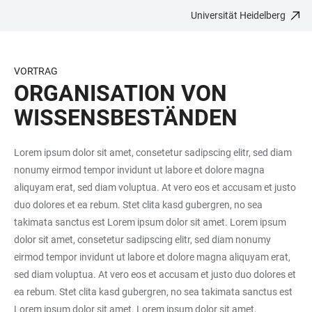
Universität Heidelberg
ZUM
HAUPTNAVIGATION
WEBSEITENSUCHE
LINKS
HAUPTINHALT
ÖFFNEN
ÖFFNEN
ZUR
BARRIEREFREIHEIT
VORTRAG
ORGANISATION VON
WISSENSBESTÄNDEN
Lorem ipsum dolor sit amet, consetetur sadipscing elitr, sed diam
nonumy eirmod tempor invidunt ut labore et dolore magna
aliquyam erat, sed diam voluptua. At vero eos et accusam et justo
duo dolores et ea rebum. Stet clita kasd gubergren, no sea
takimata sanctus est Lorem ipsum dolor sit amet. Lorem ipsum
dolor sit amet, consetetur sadipscing elitr, sed diam nonumy
eirmod tempor invidunt ut labore et dolore magna aliquyam erat,
sed diam voluptua. At vero eos et accusam et justo duo dolores et
ea rebum. Stet clita kasd gubergren, no sea takimata sanctus est
Lorem ipsum dolor sit amet. Lorem ipsum dolor sit amet,